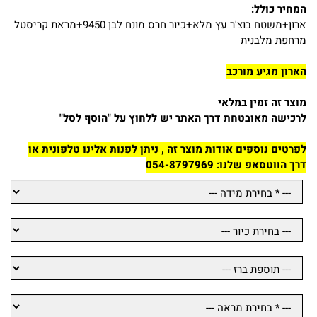
המחיר כולל:
ארון+משטח בוצ'ר עץ מלא+כיור חרס מונח לבן 9450+מראת קריסטל
מרחפת מלבנית
הארון מגיע מורכב
מוצר זה זמין במלאי
לרכישה מאובטחת דרך האתר יש ללחוץ על "הוסף לסל"
לפרטים נוספים אודות מוצר זה , ניתן לפנות אלינו טלפונית או
דרך הווטסאפ שלנו:
054-8797969