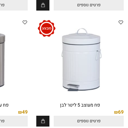
ס מונח ברונזה צהובה 46/32/14 ס"מ
כיור חרס אובלי, ברונזה צהוב
590
₪
פרטים נוספים
פרטים נו