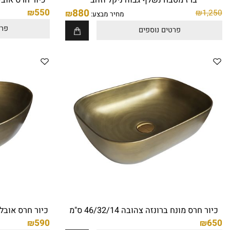
ברז מטבח נשלף גבוה ניקל וזהב
כיור חרס אובלי לבן מבריק, .5
550
880
₪
₪
₪
מחיר מבצע:
פרטים נו
פרטים נוספים