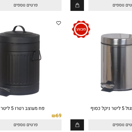
ה 62/41/14 ס"מ
פח עגול 3 ליטר שחור
49
₪
ספים
פרטים נוספים