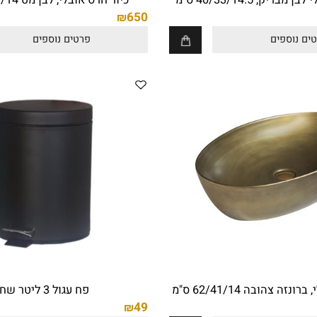
40/33/14 ס"מ
כיור חרס אובלי, לבן מט 62/41/14 ס"מ
650
₪
ספים
פרטים נוספים